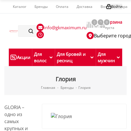
Войти
Каталог
Бренды
Оплата
Доставка
Возврат товара
Корзина
0
0
0
info@gkmaximum.ru
пуста
Выберите горо
Для
Для бровей и
Для
Акции
волос
ресниц
мужчин
Глория
Главная
-
Бренды
-
Глория
GLORIA –
одно из
самых
крупных и