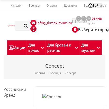
Войти
Каталог
Бренды
Оплата
Доставка
Возврат товара
Корзина
0
0
0
info@gkmaximum.ru
пуста
Выберите горо
Для
Для бровей и
Для
Акции
волос
ресниц
мужчин
Concept
Главная
-
Бренды
-
Concept
Российский
бренд