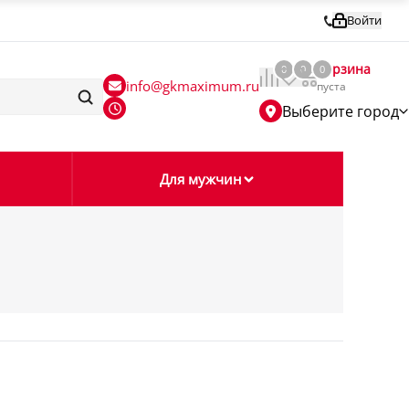
Войти
Корзина
0
0
0
info@gkmaximum.ru
пуста
Выберите город
Для мужчин