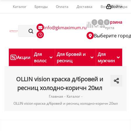
Войти
Каталог
Бренды
Оплата
Доставка
Возврат товара
Корзина
0
0
0
info@gkmaximum.ru
пуста
Выберите горо
Для
Для бровей и
Для
Акции
волос
ресниц
мужчин
OLLIN vision краска д/бровей и
ресниц холодно-коричн 20мл
Главная
-
Каталог
-
OLLIN vision краска д/бровей и ресниц холодно-коричн 20мл