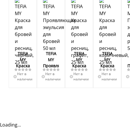
TEFIA
TEFIA
TEFIA
TEFIA
MY
MY
MY
MY
Краска
Проявляющая
Краска
Краска
для
эмульсия
для
для
э
Нет в
Нет в
Нет в
Нет в
бровей
для
бровей
бровей
наличии
наличии
наличии
наличии
и
бровей
и
и
ресниц,
50 мл
ресниц,
ресниц,
черный,
графит,
коричневый,
25 мл
25 мл
25 мл
Loading...