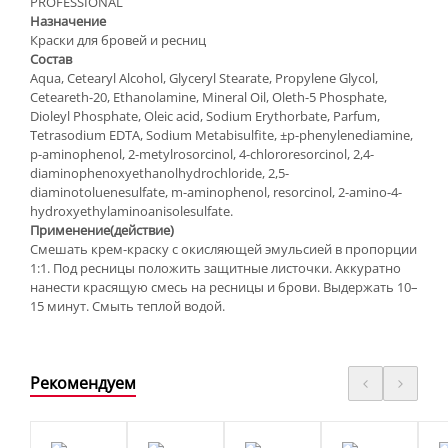
PROFESSIONAL
Назначение
Краски для бровей и ресниц
Состав
Aqua, Cetearyl Alcohol, Glyceryl Stearate, Propylene Glycol,
Ceteareth-20, Ethanolamine, Mineral Oil, Oleth-5 Phosphate,
Dioleyl Phosphate, Oleic acid, Sodium Erythorbate, Parfum,
Tetrasodium EDTA, Sodium Metabisulfite, ±p-phenylenediamine,
p-aminophenol, 2-metylrosorcinol, 4-chlororesorcinol, 2,4-
diaminophenoxyethanolhydrochloride, 2,5-
diaminotoluenesulfate, m-aminophenol, resorcinol, 2-amino-4-
hydroxyethylaminoanisolesulfate.
Применение(действие)
Смешать крем-краску с окисляющей эмульсией в пропорции
1:1. Под ресницы положить защитные листочки. Аккуратно
нанести красящую смесь на ресницы и брови. Выдержать 10–
15 минут. Смыть теплой водой.
Рекомендуем