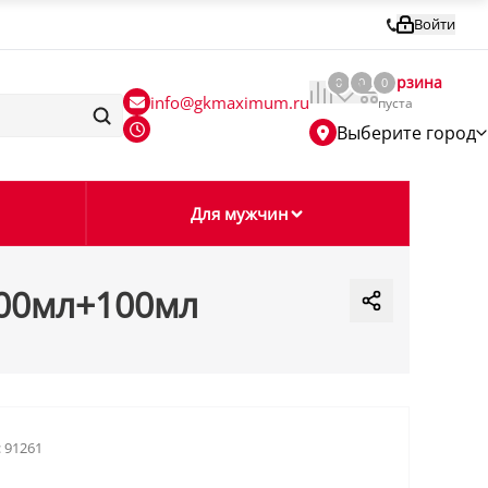
Войти
Корзина
0
0
0
info@gkmaximum.ru
пуста
Выберите город
Для мужчин
100мл+100мл
:
91261