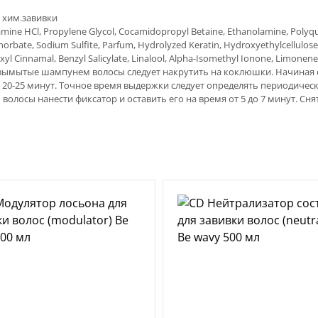
 хим.завивки
mine HCl, Propylene Glycol, Cocamidopropyl Betaine, Ethanolamine, Polyqu
orbate, Sodium Sulfite, Parfum, Hydrolyzed Keratin, Hydroxyethylcellulose,
exyl Cinnamal, Benzyl Salicylate, Linalool, Alpha-Isomethyl Ionone, Limonene
вымытые шампунем волосы следует накрутить на коклюшки. Начиная с 
а 20-25 минут. Точное время выдержки следует определять периодиче
волосы нанести фиксатор и оставить его на время от 5 до 7 минут. С