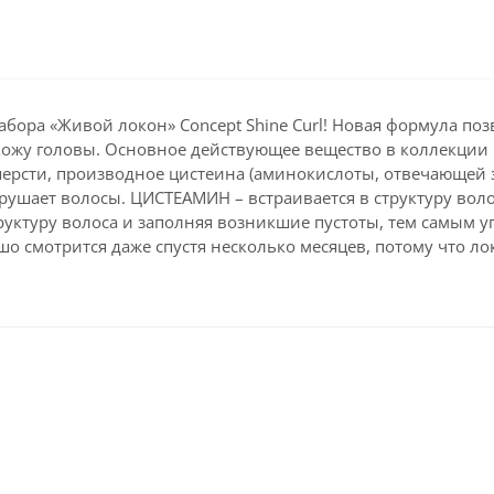
ора «Живой локон» Concept Shine Curl! Новая формула позв
т кожу головы. Основное действующее вещество в коллекци
ерсти, производное цистеина (аминокислоты, отвечающей з
азрушает волосы. ЦИСТЕАМИН – встраивается в структуру во
руктуру волоса и заполняя возникшие пустоты, тем самым у
о смотрится даже спустя несколько месяцев, потому что лок