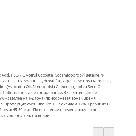
c Acid, PEG-7 Glycerul Cocoate, Cocamidopropyl Betaine, 1-
Acid, EDTA, Sodium Hydrosulfite, Argania Spinosa Kernel Oil,
ima(Avocado) Oil, Simmondsia Chinensis(Jojoba) Seed Oil.
: 1,5% - пастельное тонирование, 3% - интенсивное
9% - светлее на 1-2 тона (прикорневая зона). Время
ов. Пропорция смешивания 1:2 с оксидом 12%. Время: до 60
Время: 45-50 мин. По истечении времени аккуратно
мыть волосы теплой водой.