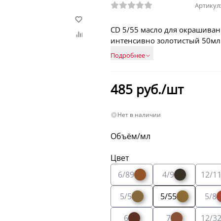
Артикул
CD 5/55 масло для окрашиван
интенсивно золотистый 50мл
Подробнее
485
руб./шт
Нет в наличии
Объём/мл
Цвет
6/89
4/9
12/1
5/5
5/55
5/8
6
7
12/3