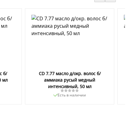
с б/
CD 7.77 масло д/окр. волос б/
CD
0 мл
аммиака русый медный
ам
интенсивный, 50 мл
Есть в наличии