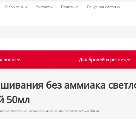
О Компании
Контакты
Политика
Бонусная система
я волос
Для бровей и ресниц
рашивания без аммиака свет
й 50мл
миака светло-каштаново интенсивно золотистый 50мл