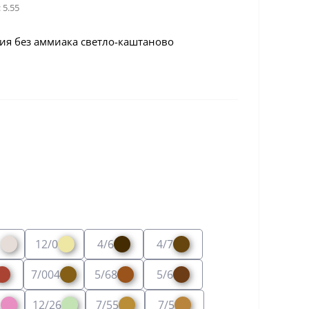
:
5.55
ия без аммиака светло-каштаново
1
12/0
4/6
4/7
7/004
5/68
5/6
2
12/26
7/55
7/5