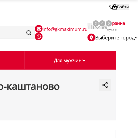
Войти
Корзина
0
0
0
info@gkmaximum.ru
пуста
Выберите город
Для мужчин
ло-каштаново