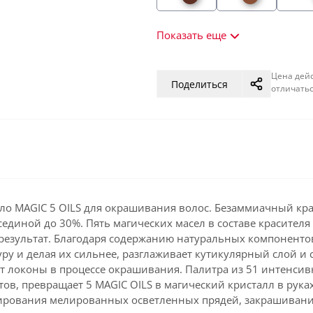
Показать еще
Цена дейс
Поделиться
отличатьс
 MAGIC 5 OILS для окрашивания волос. Безаммиачный краси
сединой до 30%. Пять магических масел в составе красителя
результат. Благодаря содержанию натуральных компоненто
уру и делая их сильнее, разглаживает кутикулярный слой 
ет локоны в процессе окрашивания. Палитра из 51 интенси
в, превращает 5 MAGIC OILS в магический кристалл в рука
нирования мелированных осветленных прядей, закрашивания