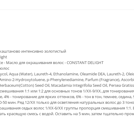
-каштаново интенсивно золотистый
ight
nte - Масло для окрашивания волос - CONSTANT DELIGHT
волос
ycol, Aqua (Water), Laureth-4, Ethanolamine, Oleamide DEA, Laureth-2, Olei
Amino-2-Hydroxytoluene, p-Phenylenediamine, Parfum (Fragrance), Ascorbic 
rbaceum(Cotton) Seed Oil, Macadamia Integrifolia Seed Oil, Persea Gratiss
мешивания 1:1 или 1:2 для основных тонов 1/ХХ-9/ХХ, для тонирования
, 4% - тонирование для ярких оттенков, 6% - тон в тон, темнее, седина, 
-50 мин. Ряд 12/ХХ только для осветления натуральных волос до 3 тон
рашивания седых волос 1/ХХ-6/ХХ группы пропорция смешивания 1:1. 
ть красящую смесь с водой. Оставить на 5 мин, затем тщательно про