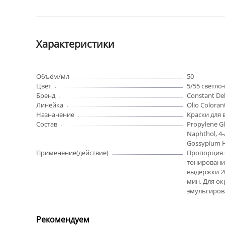
Характеристики
Объём/мл
50
Цвет
5/55 светло
Бренд
Constant Del
Линейка
Olio Colora
Назначение
Краски для 
Состав
Propylene Gl
Naphthol, 4-
Gossypium He
Применение(действие)
Пропорция с
тонирование
выдержки 20
мин. Для ок
эмульгирова
Рекомендуем