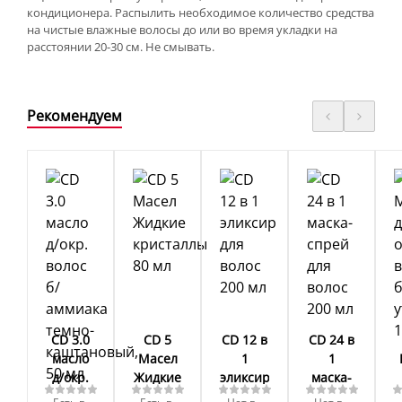
кондиционера. Распылить необходимое количество средства
на чистые влажные волосы до или во время укладки на
расстоянии 20-30 см. Не смывать.
Рекомендуем
CD 3.0
CD 5
CD 12 в
CD 24 в
масло
Масел
1
1
д/окр.
Жидкие
эликсир
маска-
волос
кристаллы
для
спрей
о