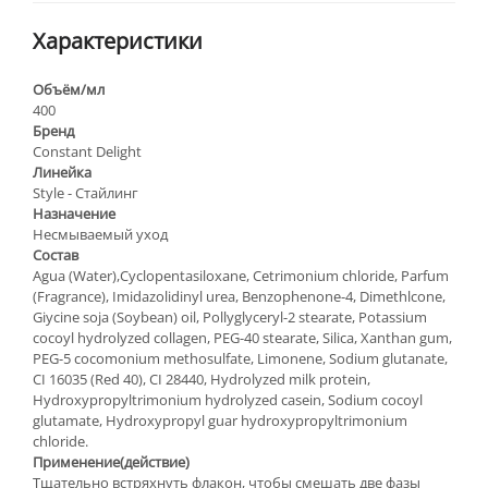
Характеристики
Объём/мл
400
Бренд
Constant Delight
Линейка
Style - Стайлинг
Назначение
Несмываемый уход
Состав
Agua (Water),Cyclopentasiloxane, Cetrimonium chloride, Parfum
(Fragrance), Imidazolidinyl urea, Benzophenone-4, Dimethlcone,
Giycine soja (Soybean) oil, Pollyglyceryl-2 stearate, Potassium
cocoyl hydrolyzed collagen, PEG-40 stearate, Silica, Xanthan gum,
PEG-5 cocomonium methosulfate, Limonene, Sodium glutanate,
CI 16035 (Red 40), CI 28440, Hydrolyzed milk protein,
Hydroxypropyltrimonium hydrolyzed casein, Sodium cocoyl
glutamate, Hydroxypropyl guar hydroxypropyltrimonium
chloride.
Применение(действие)
Тщательно встряхнуть флакон, чтобы смешать две фазы