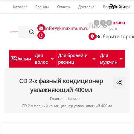
Войти
Каталог
Бренды
Оплата
Доставка
Возврат товара
Корзина
0
0
0
info@gkmaximum.ru
пуста
Выберите горо
Для
Для бровей и
Для
Акции
волос
ресниц
мужчин
CD 2-х фазный кондиционер
увлажняющий 400мл
Главная
-
Каталог
-
CD 2-х фазный кондиционер увлажняющий 400мл